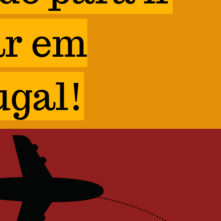
r em
ugal!