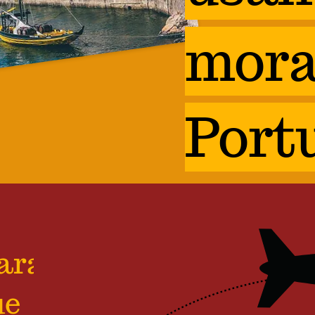
mora
Port
ara
ue