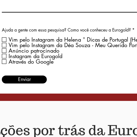
Ajuda a gente com essa pesquisa? Como você conheceu a Eurogold?
*
b
r
Vim pelo Instagram da Helena ° Dicas de Portugal (
i
Vim pelo Instagram da Déa Souza - Meu Querido Por
g
Anúncio patrocinado
a
Instagram da Eurogold
t
ó
Através do Google
r
i
o
Enviar
ções por trás da Eur