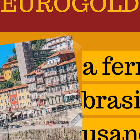
a fe
brasi
usan