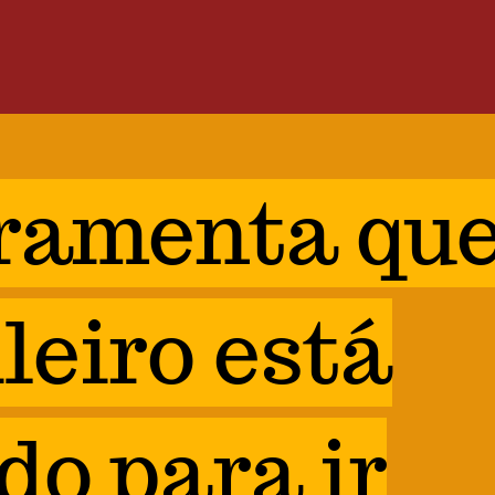
rramenta que
leiro está
do para ir