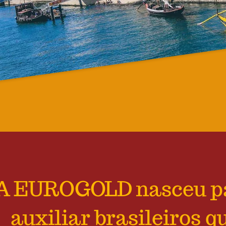
A EUROGOLD nasceu p
auxiliar brasileiros q