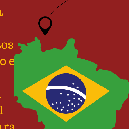
a
tos
o e
m
l
ara